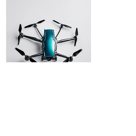
Aerial Photography Service
価格
￥300